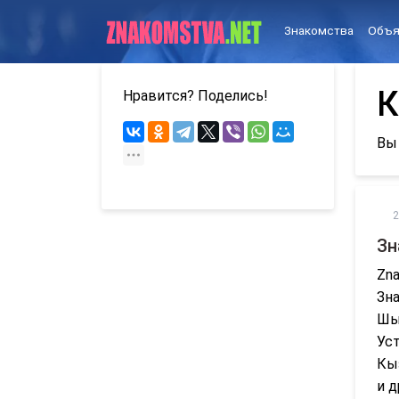
Знакомства
Объя
К
Нравится? Поделись!
Вы
2
Зн
Zna
Зна
Шым
Уст
Кыз
и д