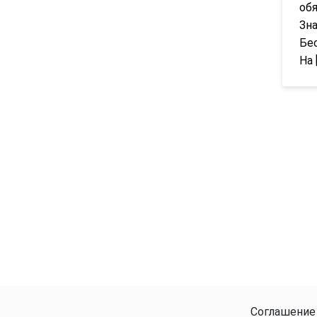
обя
Зн
Бес
На 
Соглашение