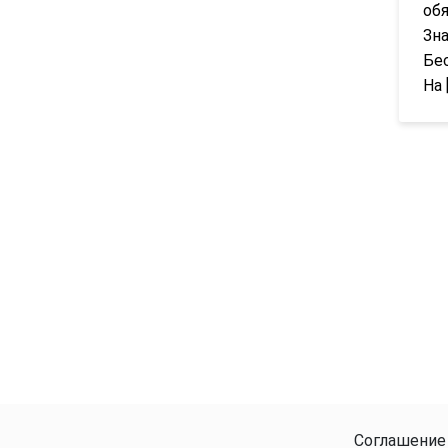
обя
Зн
Бес
На 
Соглашение