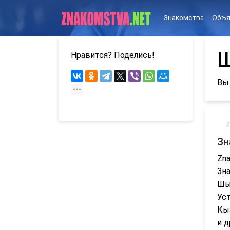
Знакомства
Объя
Нравится? Поделись!
Вы
2
Зн
Zna
Зна
Шым
Уст
Кыз
и д