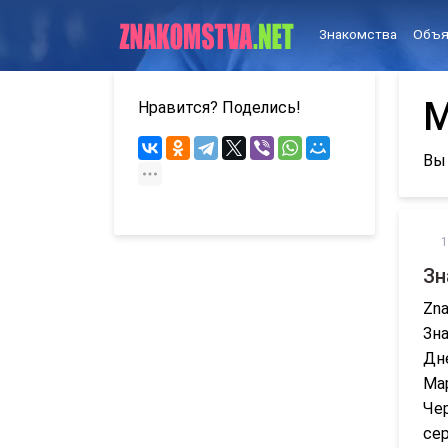
Знакомства
Объя
М
Нравится? Поделись!
Вы
1
Зн
Zna
Зна
Дне
Мар
Че
се