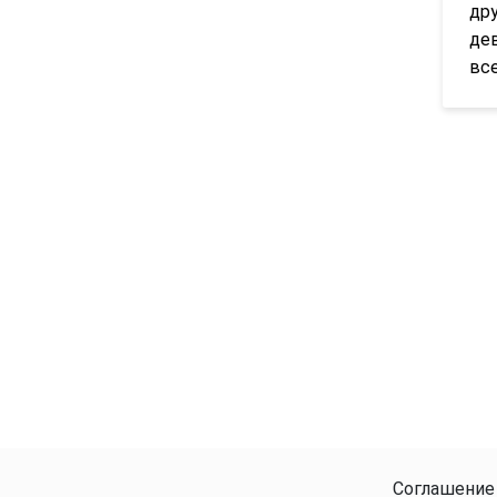
дру
де
все
Соглашение