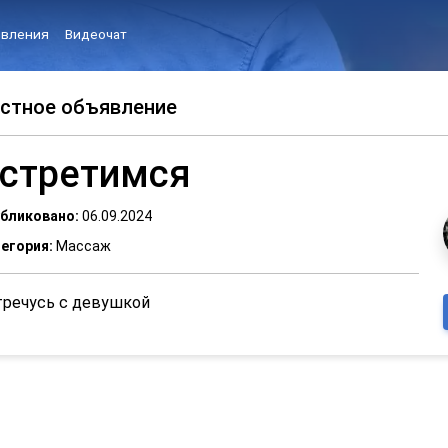
вления
Видеочат
стное объявление
стретимся
бликовано:
06.09.2024
егория:
Массаж
тречусь с девушкой