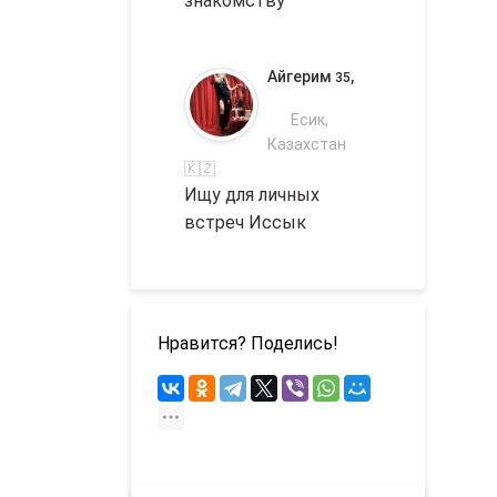
знакомству
Айгерим
,
35
Есик,
Казахстан
🇰🇿
Ищу для личных
встреч Иссык
Нравится? Поделись!