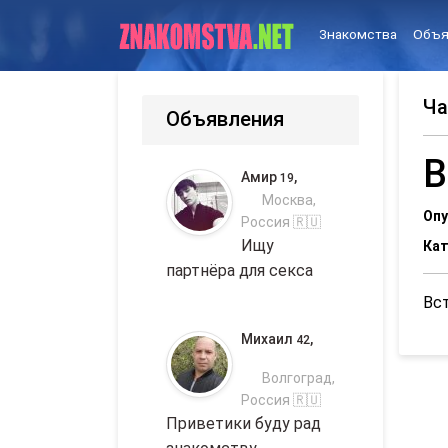
Знакомства
Объя
Ча
Объявления
В
Амир
,
19
Москва,
Опу
Россия 🇷🇺
Ищу
Кат
партнёра для секса
Вс
Михаил
,
42
Волгоград,
Россия 🇷🇺
Приветики буду рад