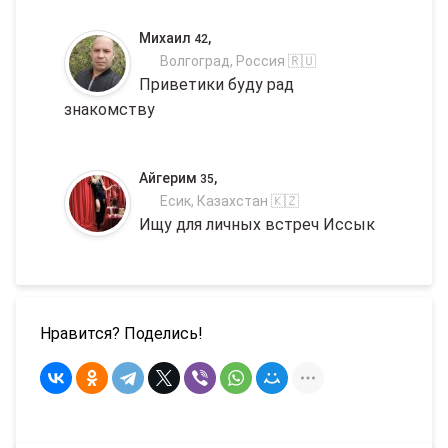
Михаил
,
42
Волгоград, Россия 🇷🇺
Приветики буду рад
знакомству
Айгерим
,
35
Есик, Казахстан 🇰🇿
Ищу для личных встреч Иссык
Нравится? Поделись!