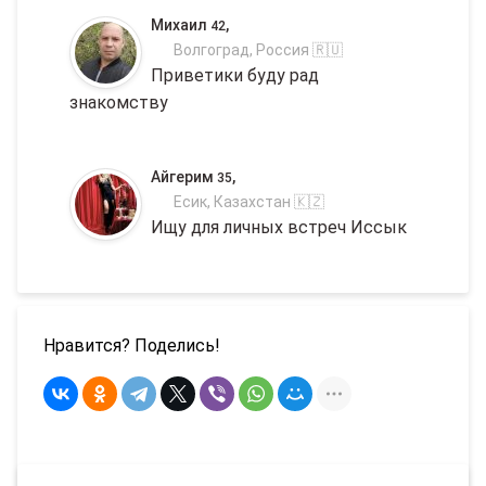
Михаил
,
42
Волгоград, Россия 🇷🇺
Приветики буду рад
знакомству
Айгерим
,
35
Есик, Казахстан 🇰🇿
Ищу для личных встреч Иссык
Нравится? Поделись!