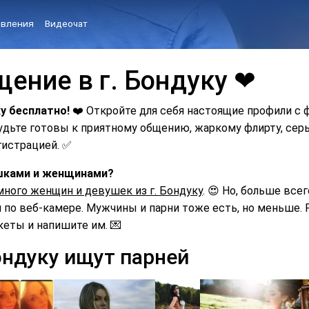
вления
Видеочат
ение в г. Бондуку ❤
у бесплатно!
❤️ Откройте для себя настоящие профили с 
Будьте готовы к приятному общению, жаркому флирту, с
гистрацией. ✅
ушками и женщинами?
много женщин и девушек из г. Бондуку
. 😍 Но, больше все
по веб-камере. Мужчины и парни тоже есть, но меньше. Р
кеты и напишите им. 💌
ондуку ищут парней