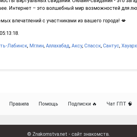
 мосты виртуальных свиданий. Онлайн-свидания - это заг
вее. Интернет – это волшебный мир возможностей для лю
ых впечатлений с участниками из вашего города! 💋
5:13:18.
ть-Лабинск
,
Мглин
,
Аллахабад
,
Аксу
,
Спасск
,
Сантус
,
Хауарх
Правила
Помощь
Подписки 🔥
Чат ГПТ 🧠
©
Znakomstva.net - сайт знакомств
.