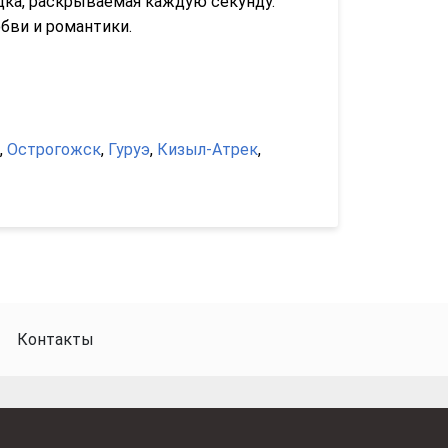
адка, раскрываемая каждую секунду.
бви и романтики.
,
Острогожск
,
Гуруэ
,
Кизыл-Атрек
,
Контакты