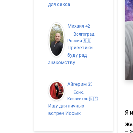
для секса
Михаил
42
Волгоград,
Россия 🇷🇺
Приветики
буду рад
знакомству
Айгерим
35
Есик,
Казахстан 🇰🇿
Ищу для личных
Я 
встреч Иссык
Же
— 