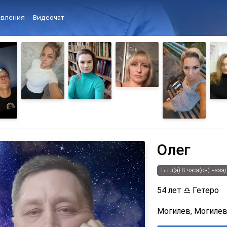
вления
Видеочат
Олег
Был(а) 8 часа(ов) наза
54 лет
♎
Гетеро
Могилев, Могилев