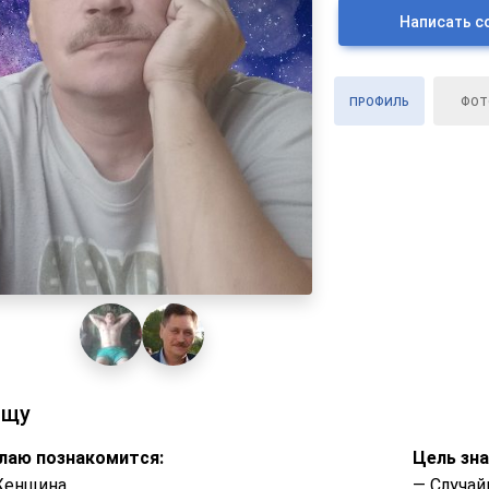
Написать с
ПРОФИЛЬ
ФОТ
ищу
лаю познакомится:
Цель зн
Женщина
— Случай