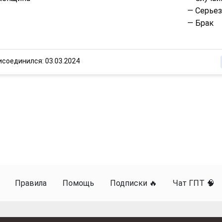
— Серье
— Брак
исоединился: 03.03.2024
Правила
Помощь
Подписки 🔥
Чат ГПТ 🧠