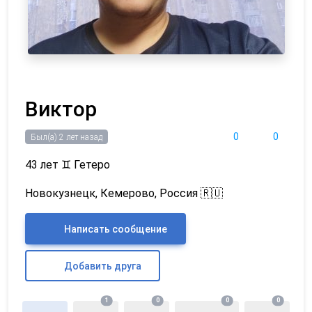
Виктор
0
0
Был(а) 2 лет назад
43 лет
♊
Гетеро
Новокузнецк, Кемерово, Россия 🇷🇺
Написать сообщение
Добавить друга
1
0
0
0