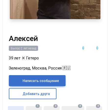
Алексей
0
0
Был(а) 2 лет назад
39 лет
♓
Гетеро
Зеленоград, Москва, Россия 🇷🇺
Написать сообщение
Добавить друга
1
0
0
0