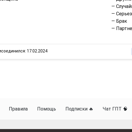
— Случай
— Серье
— Брак
— Партне
исоединился: 17.02.2024
Правила
Помощь
Подписки 🔥
Чат ГПТ 🧠