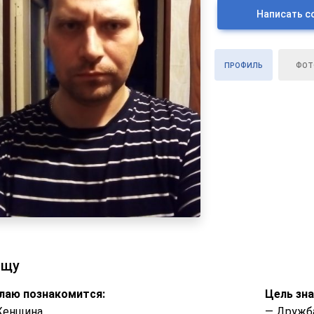
Написать с
ПРОФИЛЬ
ФОТ
ищу
лаю познакомится:
Цель зн
Женщина
— Дружб