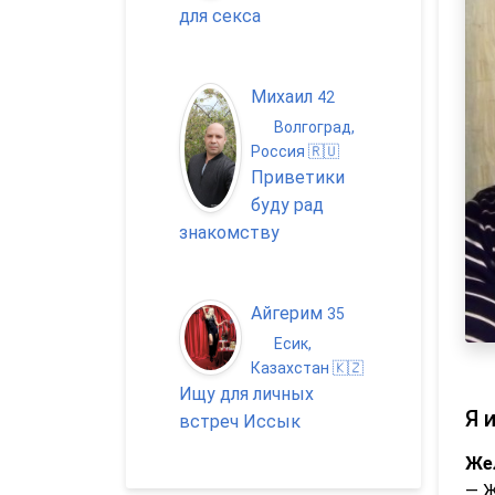
для секса
Михаил
42
Волгоград,
Россия 🇷🇺
Приветики
буду рад
знакомству
Айгерим
35
Есик,
Казахстан 🇰🇿
Ищу для личных
Я 
встреч Иссык
Же
— 