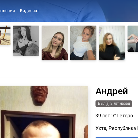
вления
Видеочат
Андрей
Был(а) 2 лет назад
39 лет
♈
Гетеро
Ухта, Республика 