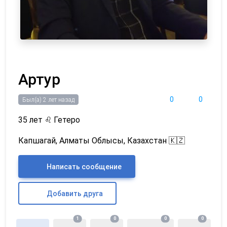
Артур
0
0
Был(а) 2 лет назад
35 лет
♌
Гетеро
Капшагай, Алматы Облысы, Казахстан 🇰🇿
Написать сообщение
Добавить друга
1
0
0
0