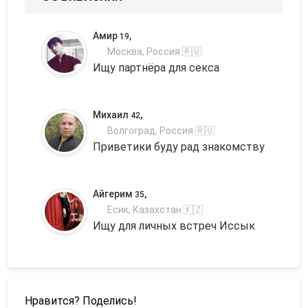
Амир
,
19
Москва, Россия 🇷🇺
Ищу партнёра для секса
Михаил
,
42
Волгоград, Россия 🇷🇺
Приветики буду рад знакомству
Айгерим
,
35
Есик, Казахстан 🇰🇿
Ищу для личных встреч Иссык
Нравится? Поделись!