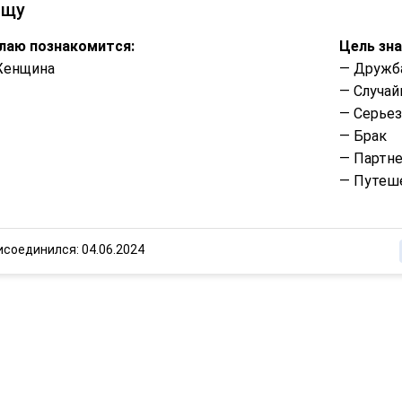
ищу
лаю познакомится:
Цель зн
Женщина
— Дружб
— Случай
— Серье
— Брак
— Партне
— Путеше
исоединился: 04.06.2024