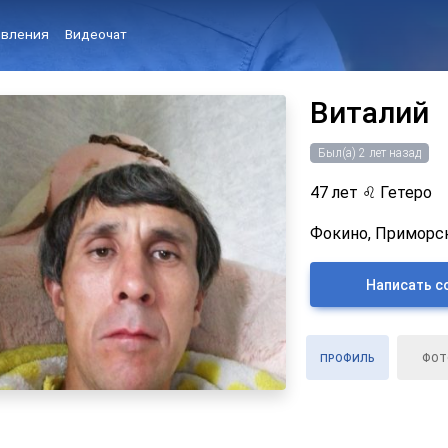
вления
Видеочат
Виталий
Был(а) 2 лет назад
47 лет
♌
Гетеро
Фокино, Приморск
Написать с
ПРОФИЛЬ
ФОТ