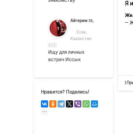
знакомству
Я 
Же
Айгерим
,
35
— 
Есик,
Казахстан
🇰🇿
Ищу для личных
встреч Иссык
|
Пр
Нравится? Поделись!