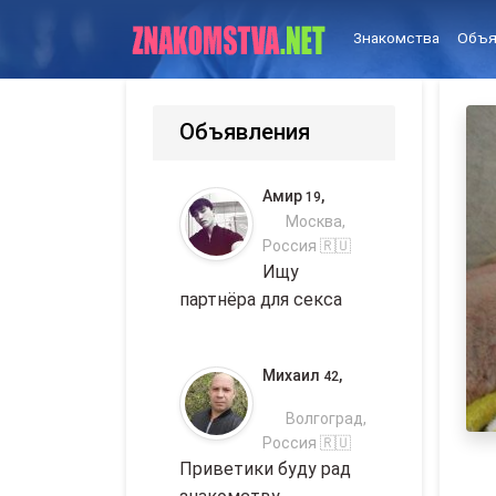
Знакомства
Объя
Объявления
Амир
,
19
Москва,
Россия 🇷🇺
Ищу
партнёра для секса
Михаил
,
42
Волгоград,
Россия 🇷🇺
Приветики буду рад