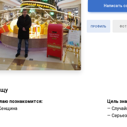
Написать с
ПРОФИЛЬ
ФОТ
ищу
лаю познакомится:
Цель зн
Женщина
— Случай
— Серье