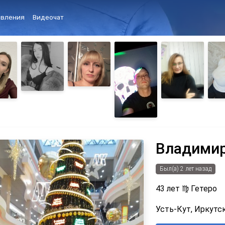
вления
Видеочат
Владими
Был(а) 2 лет назад
43 лет
♍
Гетеро
Усть-Кут, Иркутск