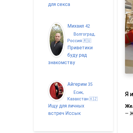
для секса
Михаил
42
Волгоград,
Россия 🇷🇺
Приветики
буду рад
знакомству
Айгерим
35
Есик,
Я 
Казахстан 🇰🇿
Ищу для личных
Же
встреч Иссык
— 