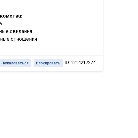
акомства:
а
ные свидания
зные отношения
ID: 1214217224
Пожаловаться
Блокировать