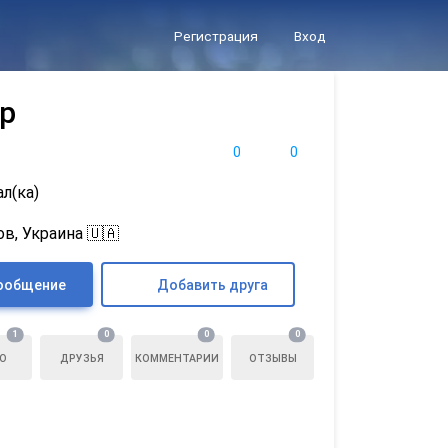
Регистрация
Вход
р
0
0
л(ка)
в, Украина 🇺🇦
ообщение
Добавить друга
1
0
0
0
О
ДРУЗЬЯ
КОММЕНТАРИИ
ОТЗЫВЫ