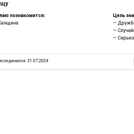
ищу
лаю познакомится:
Цель зн
Женщина
— Дружб
— Случай
— Серье
исоединился: 31.07.2024