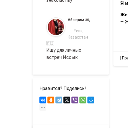
знакомству
Я 
Же
Айгерим
,
35
— 
Есик,
Казахстан
🇰🇿
Ищу для личных
встреч Иссык
|
Пр
Нравится? Поделись!