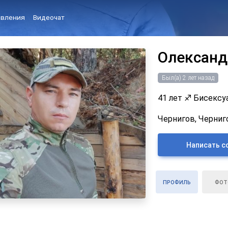
вления
Видеочат
Олександ
Был(а) 2 лет назад
41 лет
♐
Бисексуа
Чернигов, Черниго
Написать с
ПРОФИЛЬ
ФОТ