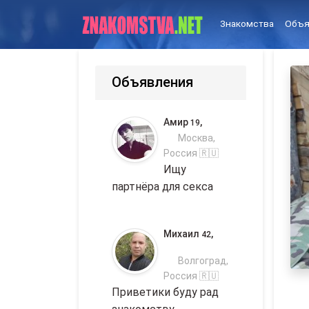
Знакомства
Объя
Объявления
Амир
,
19
Москва,
Россия 🇷🇺
Ищу
партнёра для секса
Михаил
,
42
Волгоград,
Россия 🇷🇺
Приветики буду рад