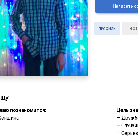
Написать с
ПРОФИЛЬ
ФОТ
ищу
лаю познакомится:
Цель зн
Женщина
— Дружб
— Случай
— Серье