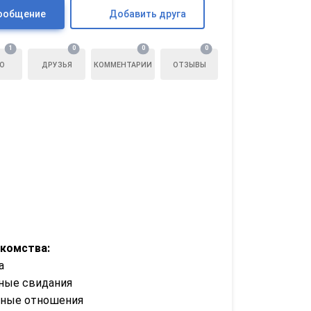
ообщение
Добавить друга
1
0
0
0
О
ДРУЗЬЯ
КОММЕНТАРИИ
ОТЗЫВЫ
акомства:
а
ные свидания
зные отношения