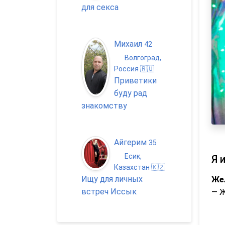
для секса
Михаил
42
Волгоград,
Россия 🇷🇺
Приветики
буду рад
знакомству
Айгерим
35
Есик,
Я 
Казахстан 🇰🇿
Ищу для личных
Же
встреч Иссык
— 