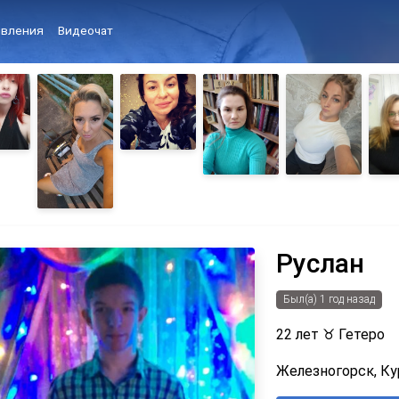
вления
Видеочат
Руслан
Был(а) 1 год назад
22 лет
♉
Гетеро
Железногорск, Ку