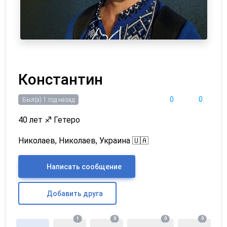
Константин
0
0
Был(а) 1 год назад
40 лет
♐
Гетеро
Николаев, Николаев, Украина 🇺🇦
Написать сообщение
Добавить друга
1
0
0
0