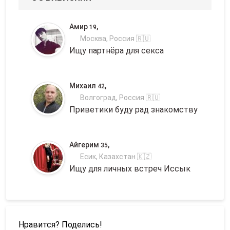
Амир
,
19
Москва, Россия 🇷🇺
Ищу партнёра для секса
Михаил
,
42
Волгоград, Россия 🇷🇺
Приветики буду рад знакомству
Айгерим
,
35
Есик, Казахстан 🇰🇿
Ищу для личных встреч Иссык
Нравится? Поделись!