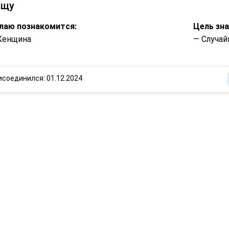
ищу
лаю познакомится:
Цель зн
Женщина
— Случай
исоединился: 01.12.2024