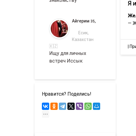
знакомству
Я 
Же
Айгерим
,
35
— 
Есик,
Казахстан
🇰🇿
|
Пр
Ищу для личных
встреч Иссык
Нравится? Поделись!