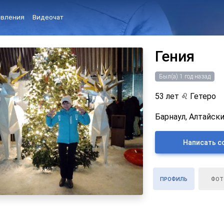
вления
Видеочат
Гения
Был(а) 1 год назад
53 лет
♌
Гетеро
Барнаул, Алтайски
Написать с
ПРОФИЛЬ
ФОТ