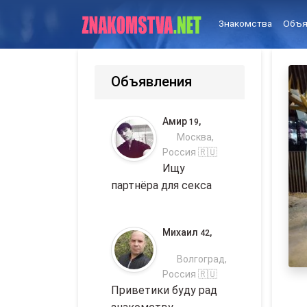
Знакомства
Объя
Объявления
Амир
,
19
Москва,
Россия 🇷🇺
Ищу
партнёра для секса
Михаил
,
42
Волгоград,
Россия 🇷🇺
Приветики буду рад