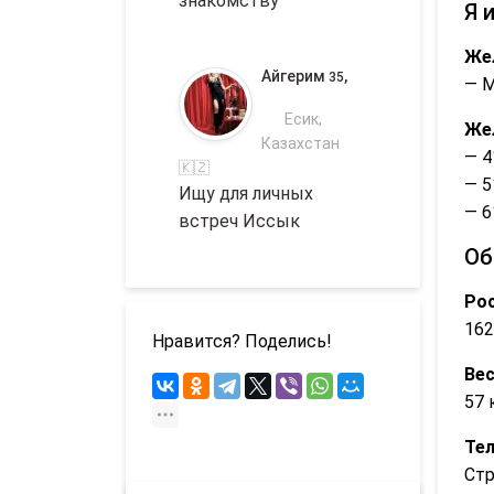
знакомству
Я 
Же
Айгерим
,
35
— 
Есик,
Же
Казахстан
— 4
🇰🇿
— 5
Ищу для личных
— 6
встреч Иссык
Об
Рос
162
Нравится? Поделись!
Вес
57 
Те
Ст