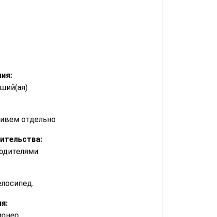
ия:
ший(ая)
ивем отдельно
ительства:
одителями
лосипед.
я:
ионер