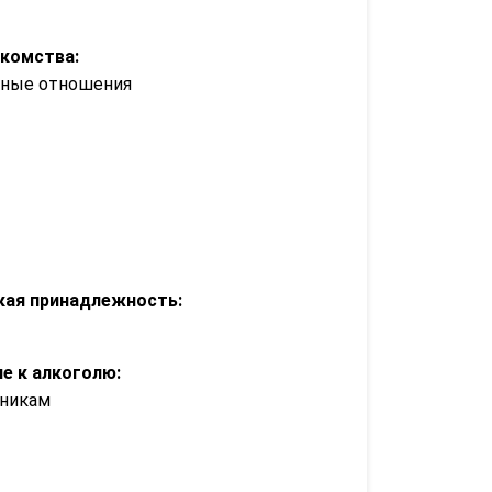
акомства:
зные отношения
кая принадлежность:
е к алкоголю:
дникам