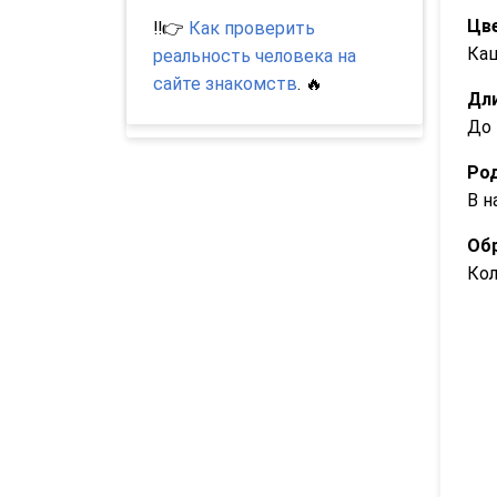
Цве
‼️👉
Как проверить
Ка
реальность человека на
сайте знакомств
. 🔥
Дли
До 
Род
В н
Обр
Ко