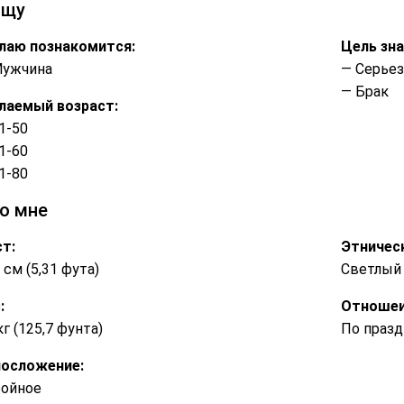
ищу
лаю познакомится:
Цель зн
Мужчина
— Серье
— Брак
лаемый возраст:
1-50
1-60
1-80
о мне
т:
Этничес
 см (5,31 фута)
Светлый
:
Отношеи
кг (125,7 фунта)
По праз
лосложение:
ройное