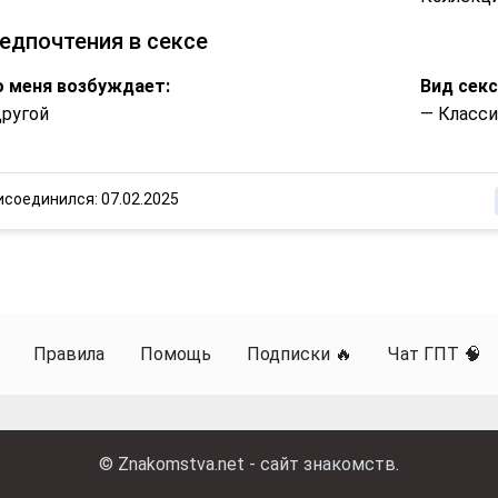
едпочтения в сексе
 меня возбуждает:
Вид секс
ругой
— Класси
исоединился: 07.02.2025
Правила
Помощь
Подписки 🔥
Чат ГПТ 🧠
©
Znakomstva.net - сайт знакомств
.