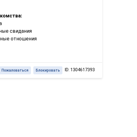
акомства:
а
ные свидания
зные отношения
ID: 1304617393
Пожаловаться
Блокировать