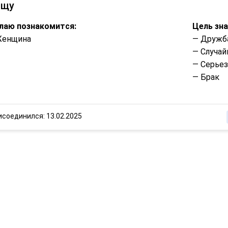
ищу
лаю познакомится:
Цель зн
Женщина
— Дружб
— Случай
— Серье
— Брак
исоединился: 13.02.2025