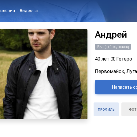
вления
Видеочат
Андрей
Был(а) 1 год назад
40 лет
♊
Гетеро
Первомайск, Луга
Написать с
ПРОФИЛЬ
ФОТ