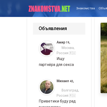
Знакомства
Объя
Объявления
Амир
,
19
Москва,
Россия 🇷🇺
Ищу
партнёра для секса
Михаил
,
42
Волгоград,
Россия 🇷🇺
Приветики буду рад