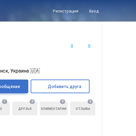
Регистрация
Вход
0
0
нск, Украина 🇺🇦
ообщение
Добавить друга
1
0
0
0
О
ДРУЗЬЯ
КОММЕНТАРИИ
ОТЗЫВЫ