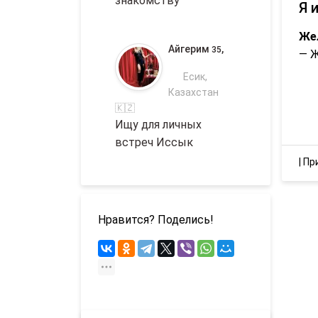
знакомству
Я 
Же
Айгерим
,
35
— 
Есик,
Казахстан
🇰🇿
Ищу для личных
встреч Иссык
|
Пр
Нравится? Поделись!