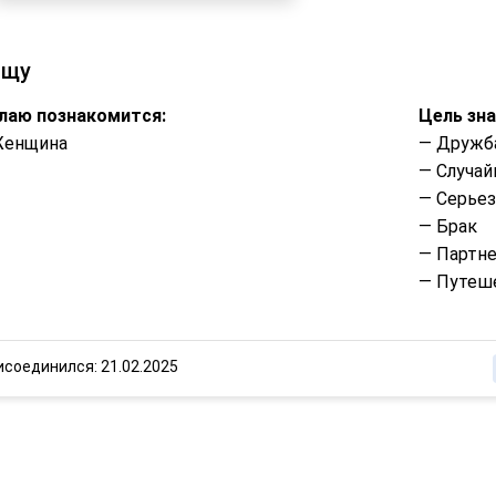
ищу
лаю познакомится:
Цель зн
Женщина
— Дружб
— Случай
— Серье
— Брак
— Партне
— Путеше
исоединился: 21.02.2025