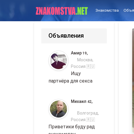
Знакомства
Объя
Объявления
Амир
,
19
Москва,
Россия 🇷🇺
Ищу
партнёра для секса
Михаил
,
42
Волгоград,
Россия 🇷🇺
Приветики буду рад