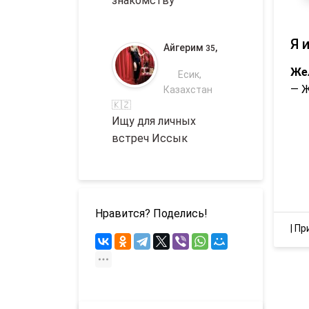
знакомству
Я 
Айгерим
,
35
Же
Есик,
— 
Казахстан
🇰🇿
Ищу для личных
встреч Иссык
Нравится? Поделись!
|
Пр