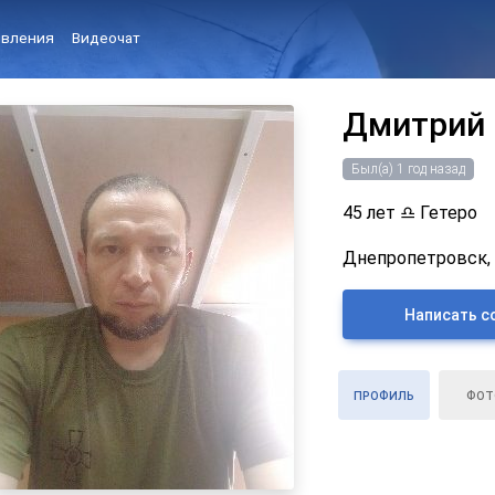
вления
Видеочат
Дмитрий
Был(а) 1 год назад
45 лет
♎
Гетеро
Днепропетровск, 
Написать с
ПРОФИЛЬ
ФОТ