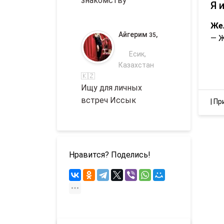
знакомству
Я 
Же
Айгерим
,
35
— 
Есик,
Казахстан
🇰🇿
Ищу для личных
встреч Иссык
|
Пр
Нравится? Поделись!