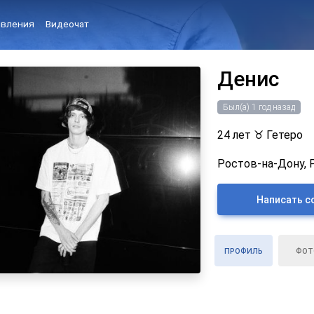
вления
Видеочат
Денис
Был(а) 1 год назад
24 лет
♉
Гетеро
Ростов-на-Дону, 
Написать с
ПРОФИЛЬ
ФОТ