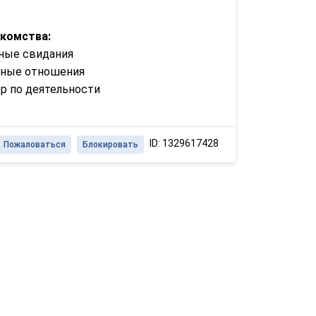
акомства:
ные свидания
зные отношения
р по деятельности
ID: 1329617428
Пожаловаться
Блокировать