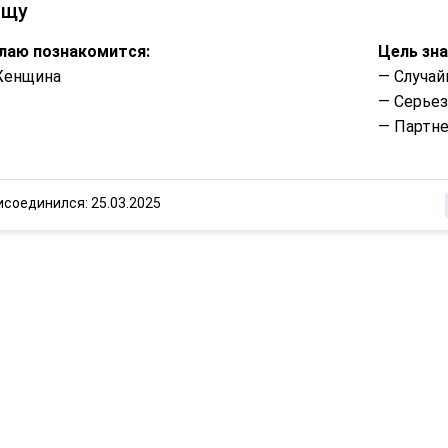
ищу
лаю познакомится:
Цель зн
Женщина
— Случай
— Серье
— Партне
исоединился: 25.03.2025