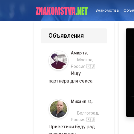
Знакомства
Объя
Объявления
Амир
,
19
Москва,
Россия 🇷🇺
Ищу
партнёра для секса
Михаил
,
42
Волгоград,
Россия 🇷🇺
Приветики буду рад