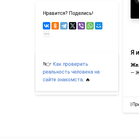
Нравится? Поделись!
Я 
‼️👉
Как проверить
Же
реальность человека на
— 
сайте знакомств
. 🔥
|
Пр