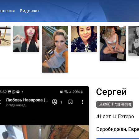
вления
Видеочат
Сергей
Был(а) 1 год назад
41 лет
♊
Гетеро
Биробиджан, Евре