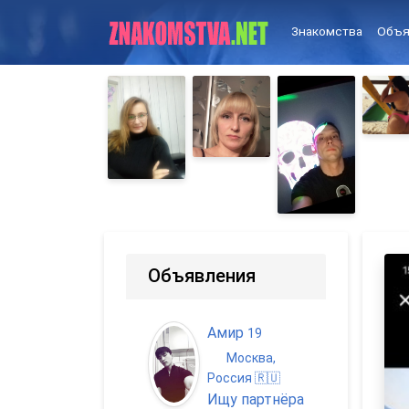
Знакомства
Объя
Объявления
Амир
19
Москва,
Россия 🇷🇺
Ищу партнёра