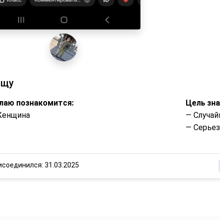
ищу
лаю познакомится:
Цель зн
Женщина
— Случай
— Серье
исоединился: 31.03.2025