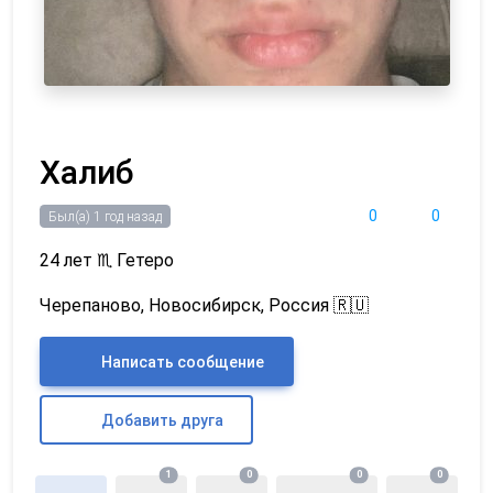
Халиб
0
0
Был(а) 1 год назад
24 лет
♏
Гетеро
Черепаново, Новосибирск, Россия 🇷🇺
Написать сообщение
Добавить друга
1
0
0
0