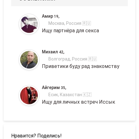
Амир
,
19
Москва, Россия 🇷🇺
Ищу партнёра для секса
Михаил
,
42
Волгоград, Россия 🇷🇺
Приветики буду рад знакомству
Айгерим
,
35
Есик, Казахстан 🇰🇿
Ищу для личных встреч Иссык
Нравится? Поделись!