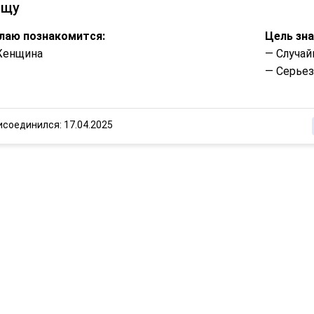
ищу
лаю познакомится:
Цель зн
Женщина
— Случай
— Серье
исоединился: 17.04.2025