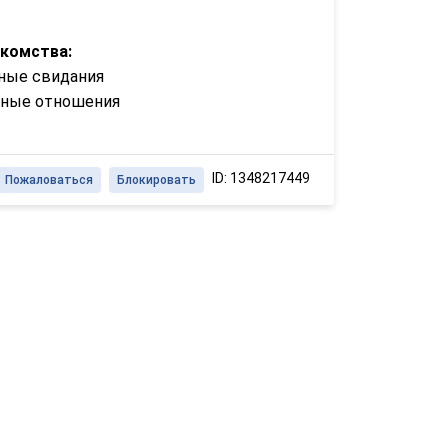
акомства:
ные свидания
зные отношения
ID: 1348217449
Пожаловаться
Блокировать