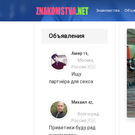
Знакомства
Объя
Объявления
Амир
,
19
Москва,
Россия 🇷🇺
Ищу
партнёра для секса
Михаил
,
42
Волгоград,
Россия 🇷🇺
Приветики буду рад