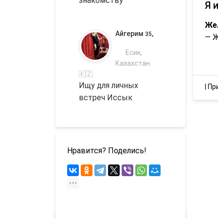
знакомству
Я 
Же
Айгерим
,
35
— 
Есик,
Казахстан
🇰🇿
Ищу для личных
|
Пр
встреч Иссык
Нравится? Поделись!