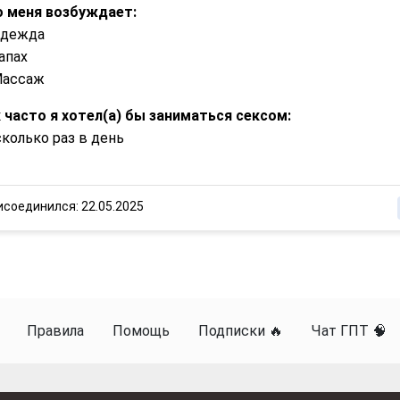
 меня возбуждает:
Одежда
апах
Массаж
 часто я хотел(а) бы заниматься сексом:
колько раз в день
исоединился: 22.05.2025
Правила
Помощь
Подписки 🔥
Чат ГПТ 🧠