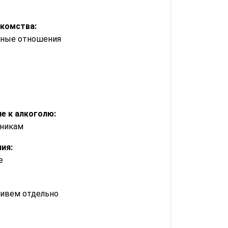
акомства:
зные отношения
е к алкоголю:
дникам
ия:
е
ивем отдельно