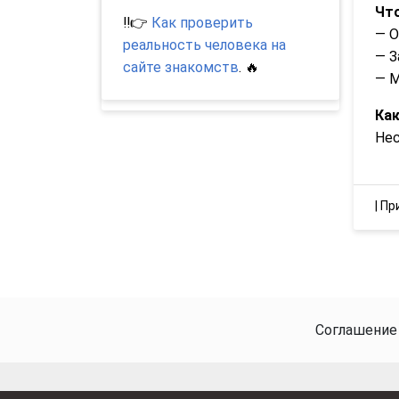
Что
‼️👉
Как проверить
— 
реальность человека на
— З
сайте знакомств
. 🔥
— 
Как
Нес
|
Пр
Соглашение