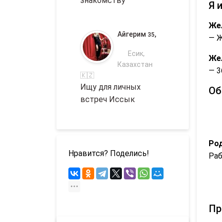
знакомству
Я 
Же
Айгерим
,
35
— 
Есик,
Же
Казахстан
— 3
🇰🇿
Ищу для личных
Об
встреч Иссык
Род
Нравится? Поделись!
Ра
Пр