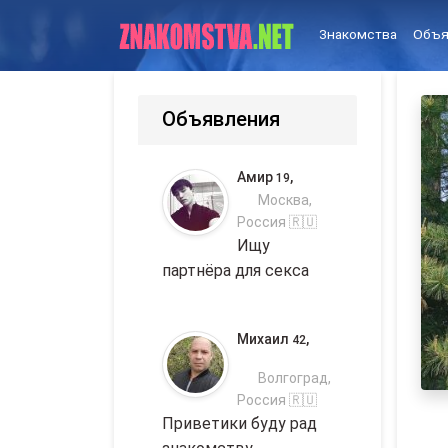
Знакомства
Объя
Объявления
Амир
,
19
Москва,
Россия 🇷🇺
Ищу
партнёра для секса
Михаил
,
42
Волгоград,
Россия 🇷🇺
Приветики буду рад