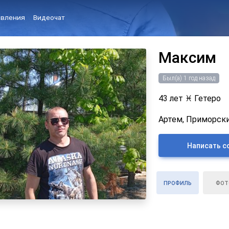
вления
Видеочат
Максим
Был(а) 1 год назад
43 лет
♓
Гетеро
Артем, Приморски
Написать с
ПРОФИЛЬ
ФОТ