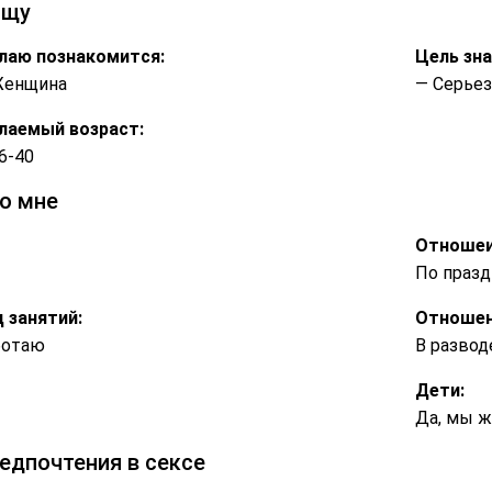
ищу
лаю познакомится:
Цель зн
Женщина
— Серье
лаемый возраст:
6-40
о мне
Отношеи
По праз
 занятий:
Отношен
ботаю
В развод
Дети:
Да, мы ж
едпочтения в сексе