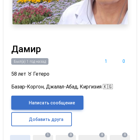
Дамир
1
0
Был(а) 1 год назад
58 лет
♉
Гетеро
Базар-Коргон, Джалал-Абад, Киргизия 🇰🇬
Написать сообщение
Добавить друга
1
0
0
0