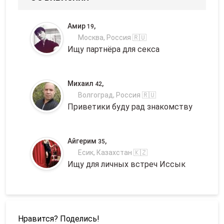
Амир
,
19
Москва, Россия 🇷🇺
Ищу партнёра для секса
Михаил
,
42
Волгоград, Россия 🇷🇺
Приветики буду рад знакомству
Айгерим
,
35
Есик, Казахстан 🇰🇿
Ищу для личных встреч Иссык
Нравится? Поделись!