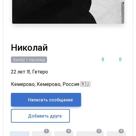
Николай
0
0
Был(а) 1 год назад
22 лет
♏
Гетеро
Кемерово, Кемерово, Россия 🇷🇺
Написать сообщение
Добавить друга
1
0
0
0