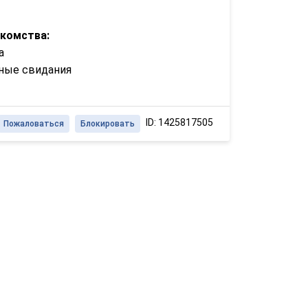
акомства:
а
ные свидания
ID: 1425817505
Пожаловаться
Блокировать