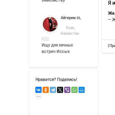
знакомству
Я 
Же
Айгерим
,
35
— 
Есик,
Казахстан
🇰🇿
Ищу для личных
|
Пр
встреч Иссык
Нравится? Поделись!