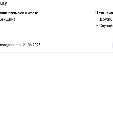
ищу
лаю познакомится:
Цель зн
Женщина
— Дружб
— Случай
исоединился: 21.06.2025