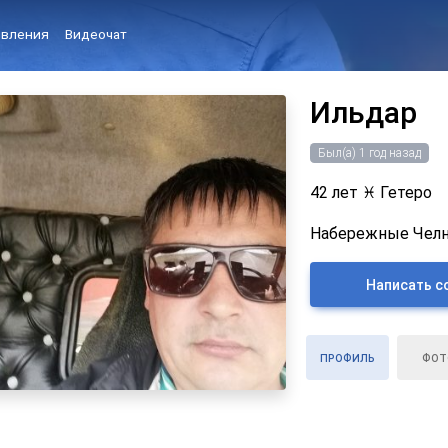
вления
Видеочат
Ильдар
Был(а) 1 год назад
42 лет
♓
Гетеро
Набережные Челны
Написать с
ПРОФИЛЬ
ФОТ