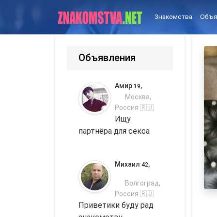
Знакомства
Объя
Объявления
Амир
,
19
Москва,
Россия 🇷🇺
Ищу
партнёра для секса
Михаил
,
42
Волгоград,
Россия 🇷🇺
Приветики буду рад