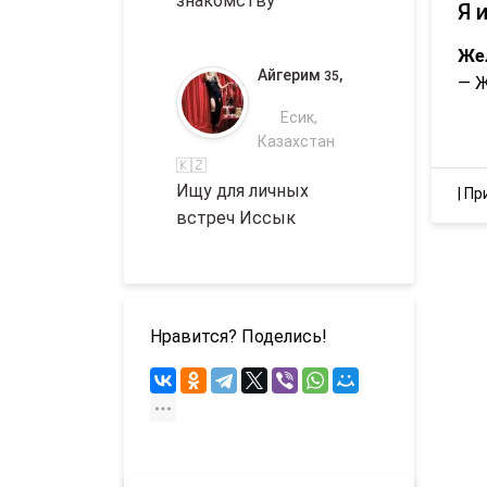
знакомству
Я 
Же
Айгерим
,
35
— 
Есик,
Казахстан
🇰🇿
Ищу для личных
|
Пр
встреч Иссык
Нравится? Поделись!