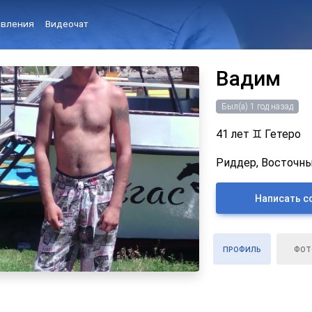
вления
Видеочат
Вадим
Был(а) 1 год назад
41 лет
♊
Гетеро
Риддер, Восточны
Написать с
ПРОФИЛЬ
ФОТ