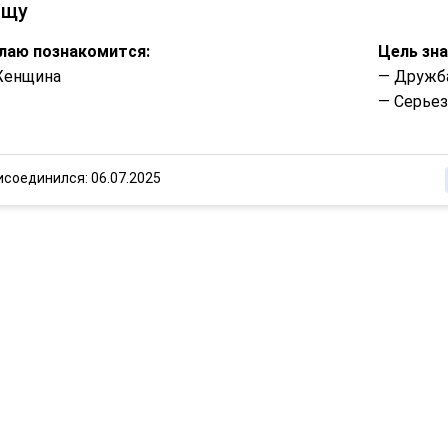
ищу
лаю познакомится:
Цель зн
Женщина
— Дружб
— Серье
исоединился: 06.07.2025