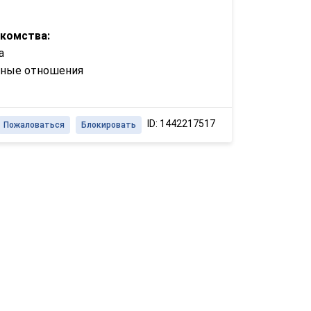
акомства:
а
зные отношения
ID: 1442217517
Пожаловаться
Блокировать