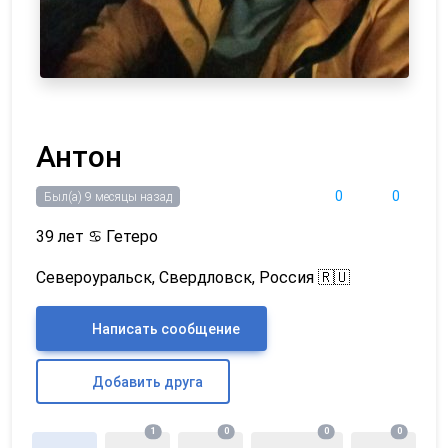
Антон
0
0
Был(а) 9 месяцы назад
39 лет
♋
Гетеро
Североуральск, Свердловск, Россия 🇷🇺
Написать сообщение
Добавить друга
1
0
0
0