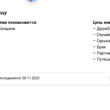
ищу
лаю познакомится:
Цель зн
Женщина
— Дружб
— Случай
— Серье
— Брак
— Партне
— Путеше
исоединился: 06.11.2025