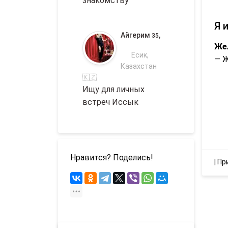
знакомству
Я 
Айгерим
,
35
Же
Есик,
— 
Казахстан
🇰🇿
Ищу для личных
встреч Иссык
Нравится? Поделись!
|
Пр