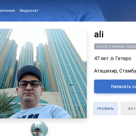
вления
Видеочат
ali
Был(а) 6 месяцы назад
47 лет
♎
Гетеро
Аташехир, Стамбу
Написать с
ПРОФИЛЬ
ФОТ