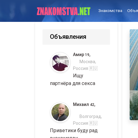
Знакомства
Объя
Объявления
Амир
,
19
Москва,
Россия 🇷🇺
Ищу
партнёра для секса
Михаил
,
42
Волгоград,
Россия 🇷🇺
Приветики буду рад