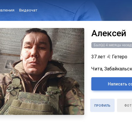
вления
Видеочат
Алексей
Был(а) 4 месяцы назад
37 лет
♌
Гетеро
Чита, Забайкальск
Написать с
ПРОФИЛЬ
ФОТ