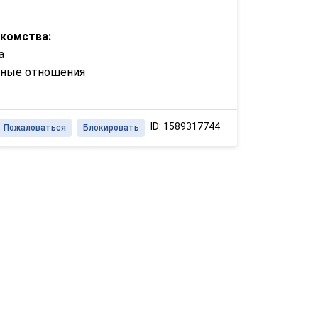
акомства:
а
зные отношения
ID: 1589317744
Пожаловаться
Блокировать