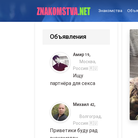
Знакомства
Объя
Объявления
Амир
,
19
Москва,
Россия 🇷🇺
Ищу
партнёра для секса
Михаил
,
42
Волгоград,
Россия 🇷🇺
Приветики буду рад