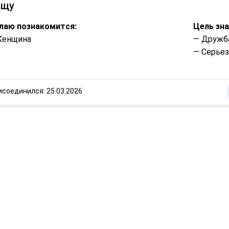
ищу
лаю познакомится:
Цель зн
Женщина
— Дружб
— Серье
исоединился: 25.03.2026