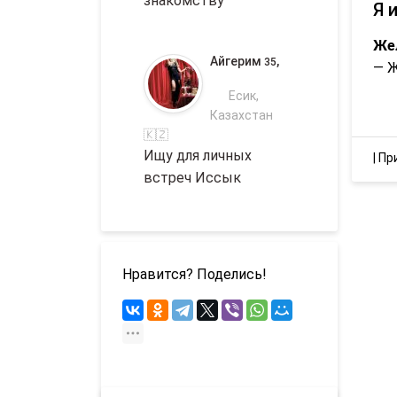
знакомству
Я 
Же
Айгерим
,
35
— 
Есик,
Казахстан
🇰🇿
Ищу для личных
|
Пр
встреч Иссык
Нравится? Поделись!