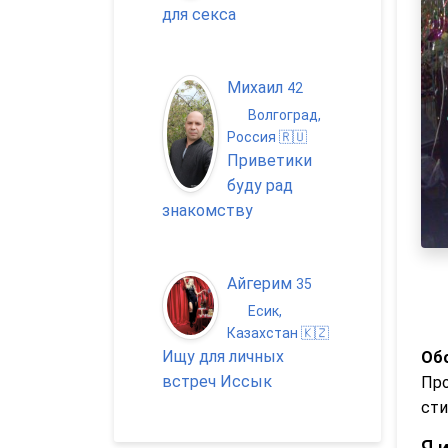
для секса
Михаил
42
Волгоград,
Россия 🇷🇺
Приветики
буду рад
знакомству
Айгерим
35
Есик,
Казахстан 🇰🇿
Ищу для личных
Обо
встреч Иссык
Про
сти
Я 