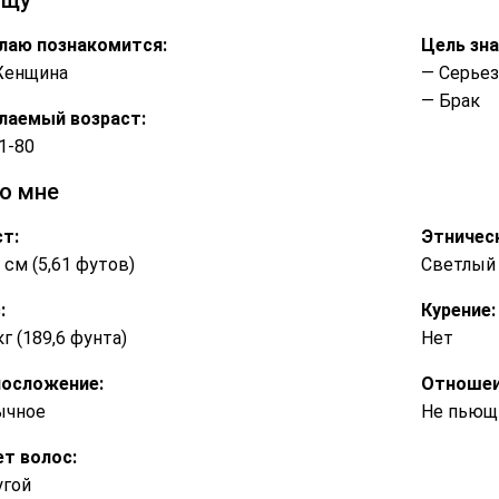
лаю познакомится:
Цель зн
Женщина
— Серье
— Брак
лаемый возраст:
1-80
о мне
т:
Этничес
 см (5,61 футов)
Светлый
:
Курение:
кг (189,6 фунта)
Нет
лосложение:
Отношеи
ычное
Не пьющи
т волос:
угой