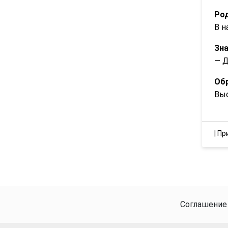
Род
В н
Зна
— Д
Обр
Вы
|
Пр
Соглашение