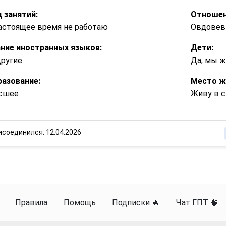
 занятий:
Отношен
астоящее время не работаю
Овдовев
ние иностранных языков:
Дети:
ругие
Да, мы 
азование:
Место ж
сшее
Живу в с
исоединился: 12.04.2026
Правила
Помощь
Подписки 🔥
Чат ГПТ 🧠