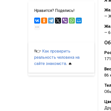
Же
Нравится? Поделись!
— 
Же
— 6
Об
‼️👉
Как проверить
Рос
реальность человека на
171
сайте знакомств
. 🔥
Вес
86 
Те
Об
Цве
Др