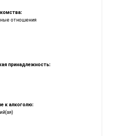
акомства:
зные отношения
кая принадлежность:
е к алкоголю:
й(ая)