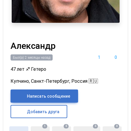
Александр
1
0
Был(а) 2 месяцы назад
47 лет
♐
Гетеро
Купчино, Санкт-Петербург, Россия 🇷🇺
Написать сообщение
Добавить друга
1
0
0
0