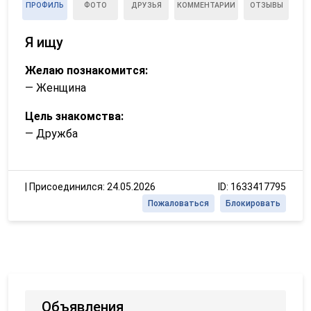
ПРОФИЛЬ
ФОТО
ДРУЗЬЯ
КОММЕНТАРИИ
ОТЗЫВЫ
Я ищу
Желаю познакомится:
— Женщина
Цель знакомства:
— Дружба
|
Присоединился: 24.05.2026
ID: 1633417795
Пожаловаться
Блокировать
Объявления