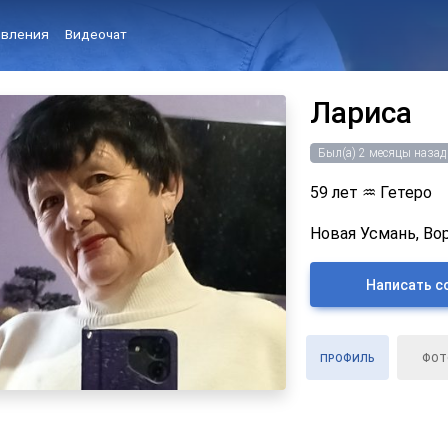
вления
Видеочат
Лариса
Был(а) 2 месяцы назад
59 лет
♒
Гетеро
Новая Усмань, Во
Написать с
ПРОФИЛЬ
ФОТ