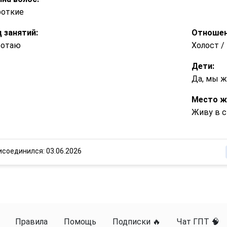
роткие
 занятий:
Отношен
ботаю
Холост 
Дети:
Да, мы 
Место ж
Живу в с
исоединился: 03.06.2026
Правила
Помощь
Подписки 🔥
Чат ГПТ 🧠