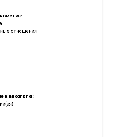
акомства:
а
зные отношения
е к алкоголю:
й(ая)