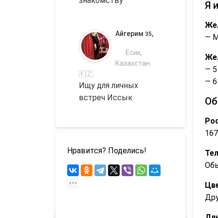
знакомству
Я 
Же
Айгерим
,
35
— 
Есик,
Же
Казахстан
— 5
🇰🇿
— 6
Ищу для личных
встреч Иссык
Об
Рос
167
Нравится? Поделись!
Те
Об
Цве
Др
Дли