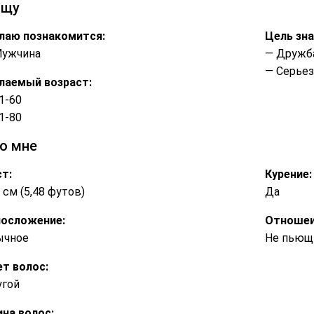
ищу
лаю познакомится:
Цель зн
Мужчина
— Дружб
— Серье
лаемый возраст:
1-60
1-80
о мне
т:
Курение:
 см (5,48 футов)
Да
лосложение:
Отношеи
ычное
Не пьющи
т волос:
угой
на волос: