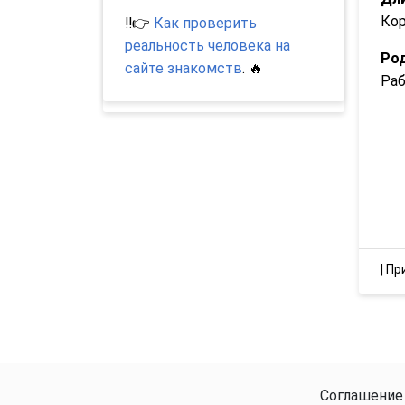
Ко
‼️👉
Как проверить
реальность человека на
Род
сайте знакомств
. 🔥
Ра
|
Пр
Соглашение